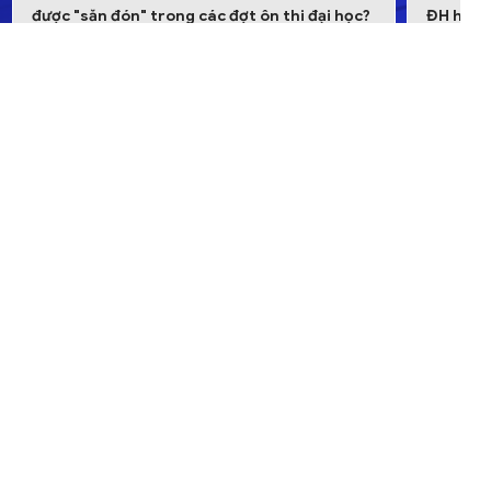
ĐH hàng đầu
sớm'
https://giaoduc.net.vn/
HOCMAI - Nền tảng học trực tuyến số 1 Việt Nam
Đồng hành cùng hàng nghìn sĩ tử chinh phục ĐH TOP mỗi năm
Văn phòng Hà Nội
Tầng 4, tòa 25T2 Nguyễn Thị Thập, Phường Yên Hòa, Hà Nội
Văn phòng Hồ Chí Minh
Lầu 3A, 51-53 Võ Văn Tần, Phường Võ Thị Sáu, Quận 3, TP.HCM
Liên Hệ
Hotline: 19006933
Email: hotro@hocmai.vn