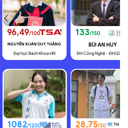
133
95,65
/150
/100
BÙI AN HUY
NGUYỄN HỢP HUY
ĐH Công Nghệ - ĐHQG HN
Đại học Bách Khoa HN
28,75
1071
/30
/1200