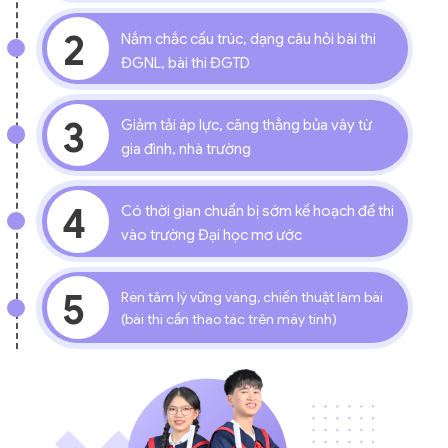
2
Nắm chắc cấu trúc, dạng câu hỏi bài thi
ĐGNL, bài thi ĐGTD
3
Giảm tải áp lực, căng thẳng bủa vây từ
gia đình, nhà trường
4
Có thời gian chuẩn bị sớm kế hoạch để thi
vào trường Đại học mơ ước
5
Rèn tâm lý vững vàng, chiến thuật làm bài
(bài thi cần thao tác trên máy tính)