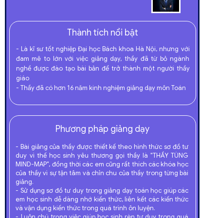
Thành tích nổi bật
- Là kĩ sư tốt nghiệp Đại học Bách khoa Hà Nội, nhưng với
đam mê to lớn với việc giảng dạy, thầy đã từ bỏ ngành
nghề được đào tạo bài bản để trở thành một người thầy
giáo
- Thầy đã có hơn 16 năm kinh nghiệm giảng dạy môn Toán
Phương pháp giảng dạy
- Bài giảng của thầy được thiết kế theo hình thức sơ đồ tư
duy vì thế học sinh yêu thương gọi thầy là "THẦY TÙNG
MIND-MAP", đồng thời các em cũng rất thích các khóa học
của thầy vì sự tận tâm và chỉn chu của thầy trong từng bài
giảng.
- Sử dụng sơ đồ tư duy trong giảng dạy toán học giúp các
em học sinh dễ dàng nhớ kiến thức, liên kết các kiến thức
và vận dụng kiến thức trong quá trình ôn luyện.
- Luôn chú trọng việc giúp học sinh rèn tư duy trong quá