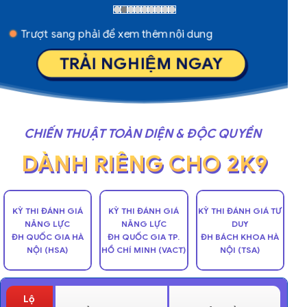
Trượt sang phải để xem thêm nội dung
TRẢI NGHIỆM NGAY
CHIẾN THUẬT TOÀN DIỆN & ĐỘC QUYỀN
DÀNH RIÊNG CHO 2K9
KỲ THI ĐÁNH GIÁ
KỲ THI ĐÁNH GIÁ
KỲ THI ĐÁNH GIÁ TƯ
NĂNG LỰC
NĂNG LỰC
DUY
ĐH QUỐC GIA HÀ
ĐH QUỐC GIA TP.
ĐH BÁCH KHOA HÀ
NỘI (HSA)
HỒ CHÍ MINH (VACT)
NỘI (TSA)
Lộ