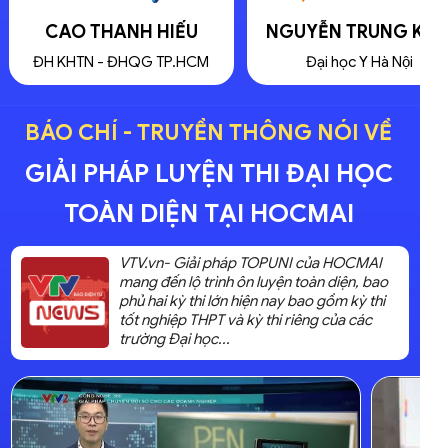
77
29,5
Lê Hoàng Việt
/100
/30
NGUYỄN TRUNG KIÊN
TRẦN ĐĂNG KHOA
 thi TSA
Đại học Ngoại Thương
Điểm thi TN
Đại học Y Hà Nội
ĐH KHTN - ĐHQG TP.HC
THPT
BÁO CHÍ - TRUYỀN THÔNG NÓI VỀ
GIẢI PHÁP LUYỆN THI ĐẠI HỌC
TOÀN DIỆN TẠI HOCMAI
VTV.vn- Giải pháp TOPUNI của HOCMAI
mang đến lộ trình ôn luyện toàn diện, bao
phủ hai kỳ thi lớn hiện nay bao gồm kỳ thi
tốt nghiệp THPT và kỳ thi riêng của các
trường Đại học...