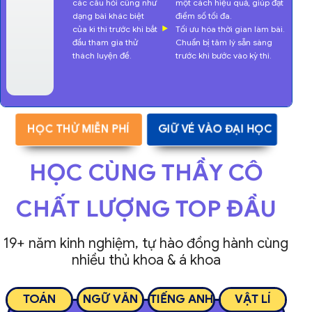
các câu hỏi cũng như
một cách hiệu quả, giúp đạt
dạng bài khác biệt
điểm số tối đa.
của kì thi trước khi bắt
Tối ưu hóa thời gian làm bài.
đầu tham gia thử
Chuẩn bị tâm lý sẵn sàng
thách luyện đề.
trước khi bước vào kỳ thi.
HỌC THỬ MIỄN PHÍ
GIỮ VÉ VÀO ĐẠI HỌC
HỌC CÙNG THẦY CÔ
CHẤT LƯỢNG TOP ĐẦU
19+ năm kinh nghiệm, tự hào đồng hành cùng
nhiều thủ khoa & á khoa
TOÁN
NGỮ VĂN
TIẾNG ANH
VẬT LÍ