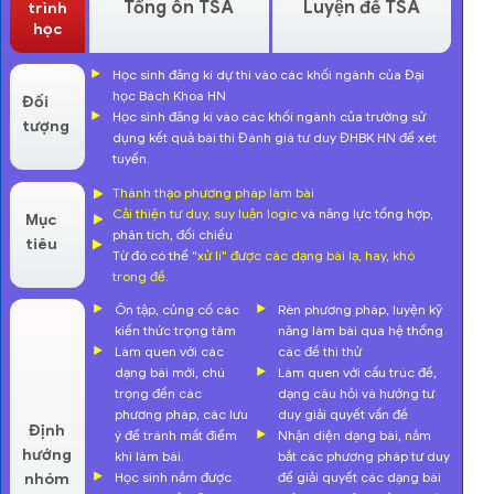
Tổng ôn TSA
Luyện đề TSA
trình
học
Học sinh đăng kí dự thi vào các khối ngành của Đại
học Bách Khoa HN
Đối
Học sinh đăng kí vào các khối ngành của trường sử
tượng
dụng kết quả bài thi Đánh giá tư duy ĐHBK HN để xét
tuyển.
Thành thạo phương pháp làm bài
Cải thiện tư duy, suy luận logic
và năng lực tổng hợp,
Mục
phân tích, đối chiếu
tiêu
Từ đó có thể
"xử lí" được các dạng bài lạ, hay, khó
trong đề.
Ôn tập, củng cố các
Rèn phương pháp, luyện kỹ
kiến thức trọng tâm
năng làm bài qua hệ thống
Làm quen với các
các đề thi thử
dạng bài mới, chú
Làm quen với cấu trúc đề,
trọng đến các
dạng câu hỏi và hướng tư
phương pháp, các lưu
duy giải quyết vấn đề
Định
ý để tránh mất điểm
Nhận diện dạng bài, nắm
hướng
khi làm bài.
bắt các phương pháp tư duy
Học sinh nắm được
để giải quyết các dạng bài
nhóm