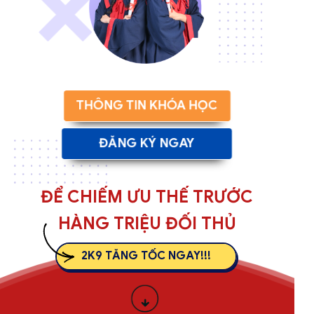
THÔNG TIN KHÓA HỌC
ĐĂNG KÝ NGAY
ĐỂ CHIẾM ƯU THẾ TRƯỚC
HÀNG TRIỆU ĐỐI THỦ
2K9 TĂNG TỐC NGAY!!!