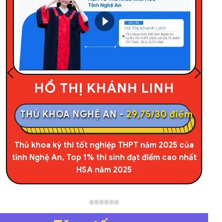
NGUYỄN ĐỨC MINH
THỦ KHOA ĐỢT 2 -
92,69/100 điểm
Thủ khoa kỳ thi Đánh giá tư duy Đại học Bách
Khoa Hà Nội năm 2025 đợt 2, học viên Khóa TSA
của HOCMAI