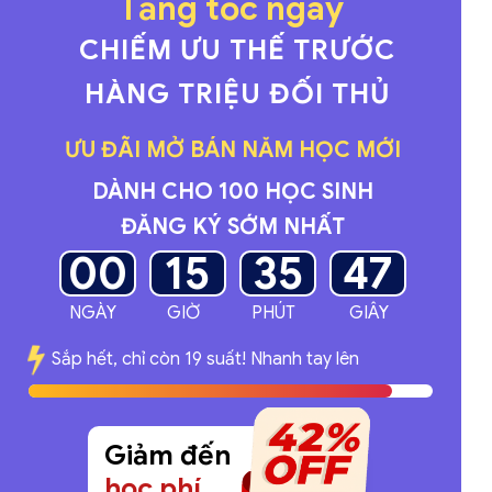
Tăng tốc ngay
CHIẾM ƯU THẾ TRƯỚC
HÀNG TRIỆU ĐỐI THỦ
ƯU ĐÃI MỞ BÁN NĂM HỌC MỚI
DÀNH CHO 100 HỌC SINH
ĐĂNG KÝ SỚM NHẤT
00
15
35
44
NGÀY
GIỜ
PHÚT
GIÂY
Sắp hết, chỉ còn 19 suất! Nhanh tay lên
Giảm đến
học phí