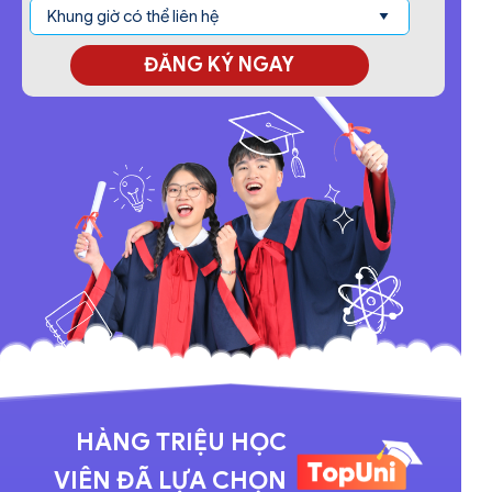
ĐĂNG KÝ NGAY
HÀNG TRIỆU HỌC
VIÊN ĐÃ LỰA CHỌN