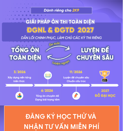
ĐĂNG KÝ HỌC THỬ VÀ
NHẬN TƯ VẤN MIỄN PHÍ