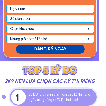
ĐĂNG KÝ NGAY
2K9 NÊN LỰA CHỌN CÁC KỲ THI RIÊNG
1
Số lượng thí sinh tham gia các kỳ thi riêng
ngày càng tăng >> Tỷ lệ chọi cao!