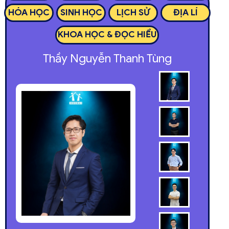
HÓA HỌC
SINH HỌC
LỊCH SỬ
ĐỊA LÍ
KHOA HỌC & ĐỌC HIỂU
Thầy Nguyễn Thanh Tùng