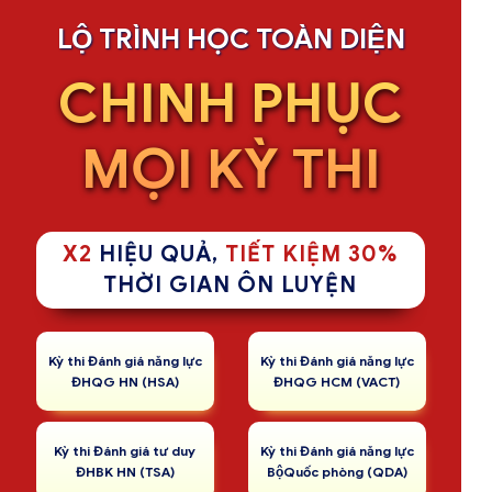
LỘ TRÌNH HỌC TOÀN DIỆN
CHINH PHỤC
MỌI KỲ THI
X2
HIỆU QUẢ,
TIẾT KIỆM 30%
THỜI GIAN ÔN LUYỆN
Kỳ thi Đánh giá năng lực
Kỳ thi Đánh giá năng lực
ĐHQG HN (HSA)
ĐHQG HCM (VACT)
Kỳ thi Đánh giá tư duy
Kỳ thi Đánh giá năng lực
ĐHBK HN (TSA)
BộQuốc phòng (QDA)