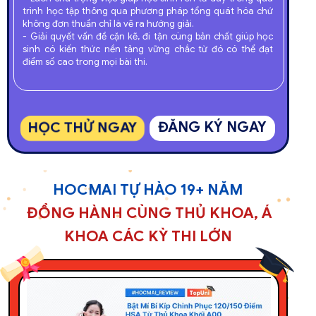
trình học tập thông qua phương pháp tổng quát hóa chứ
không đơn thuần chỉ là vẽ ra hướng giải.
- Giải quyết vấn đề cặn kẽ, đi tận cùng bản chất giúp học
sinh có kiến thức nền tảng vững chắc từ đó có thể đạt
điểm số cao trong mọi bài thi.
HỌC THỬ NGAY
ĐĂNG KÝ NGAY
HOCMAI TỰ HÀO 19+ NĂM
ĐỒNG HÀNH CÙNG THỦ KHOA, Á
KHOA CÁC KỲ THI LỚN