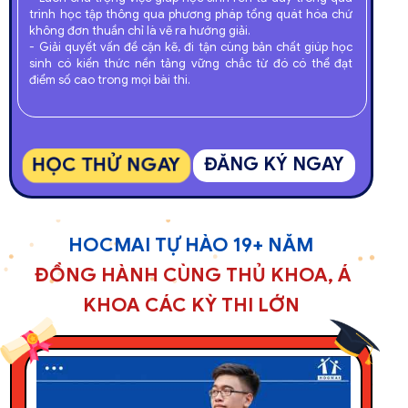
trình học tập thông qua phương pháp tổng quát hóa chứ
không đơn thuần chỉ là vẽ ra hướng giải.
- Giải quyết vấn đề cặn kẽ, đi tận cùng bản chất giúp học
sinh có kiến thức nền tảng vững chắc từ đó có thể đạt
điểm số cao trong mọi bài thi.
HỌC THỬ NGAY
ĐĂNG KÝ NGAY
HOCMAI TỰ HÀO 19+ NĂM
ĐỒNG HÀNH CÙNG THỦ KHOA, Á
KHOA CÁC KỲ THI LỚN