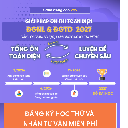
ĐĂNG KÝ HỌC THỬ VÀ
NHẬN TƯ VẤN MIỄN PHÍ