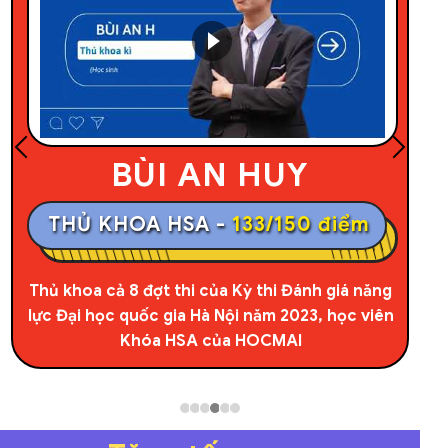
NGUYỄN XUÂN DUY THẮNG
THỦ KHOA TSA -
96,49/100 điểm
Thủ khoa cả 6 đợt thi kỳ thi Đánh giá tư duy Đại
học Bách Khoa Hà Nội năm 2023, học viên
Khóa TSA của HOCMAI