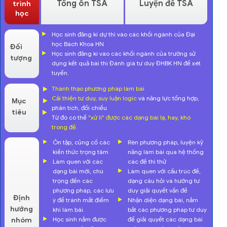
Tổng ôn TSA
Luyện đề TSA
trình
học
Học sinh đăng kí dự thi vào các khối ngành của Đại
học Bách Khoa HN
Đối
Học sinh đăng kí vào các khối ngành của trường sử
tượng
dụng kết quả bài thi Đánh giá tư duy ĐHBK HN để xét
tuyển.
Thành thạo phương pháp làm bài
Cải thiện tư duy, suy luận logic
và năng lực tổng hợp,
Mục
phân tích, đối chiếu
tiêu
Từ đó có thể
"xử lí" được các dạng bài lạ, hay, khó
trong đề.
Ôn tập, củng cố các
Rèn phương pháp, luyện kỹ
kiến thức trọng tâm
năng làm bài qua hệ thống
Làm quen với các
các đề thi thử
dạng bài mới, chú
Làm quen với cấu trúc đề,
trọng đến các
dạng câu hỏi và hướng tư
phương pháp, các lưu
duy giải quyết vấn đề
Định
ý để tránh mất điểm
Nhận diện dạng bài, nắm
hướng
khi làm bài.
bắt các phương pháp tư duy
Học sinh nắm được
để giải quyết các dạng bài
nhóm