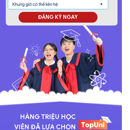
ĐĂNG KÝ NGAY
HÀNG TRIỆU HỌC
VIÊN ĐÃ LỰA CHỌN