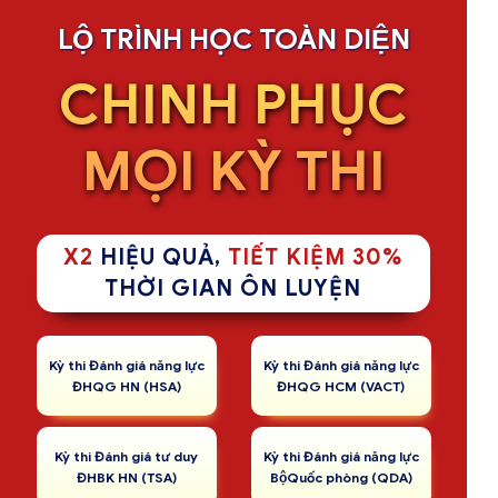
LỘ TRÌNH HỌC TOÀN DIỆN
CHINH PHỤC
MỌI KỲ THI
X2
HIỆU QUẢ,
TIẾT KIỆM 30%
THỜI GIAN ÔN LUYỆN
Kỳ thi Đánh giá năng lực
Kỳ thi Đánh giá năng lực
ĐHQG HN (HSA)
ĐHQG HCM (VACT)
Kỳ thi Đánh giá tư duy
Kỳ thi Đánh giá năng lực
ĐHBK HN (TSA)
BộQuốc phòng (QDA)