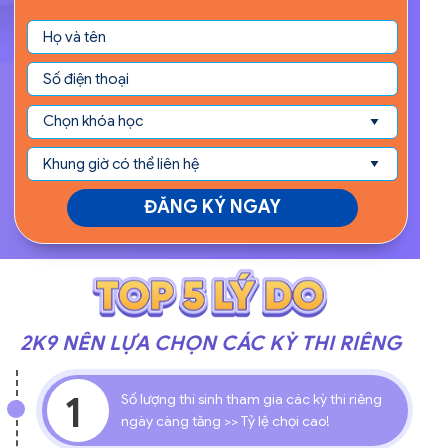
ĐĂNG KÝ NGAY
2K9 NÊN LỰA CHỌN CÁC KỲ THI RIÊNG
1
Số lượng thí sinh tham gia các kỳ thi riêng
ngày càng tăng >> Tỷ lệ chọi cao!