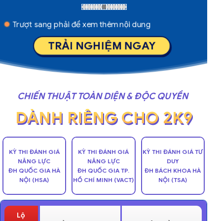
Trượt sang phải để xem thêm nội dung
TRẢI NGHIỆM NGAY
CHIẾN THUẬT TOÀN DIỆN & ĐỘC QUYỀN
DÀNH RIÊNG CHO 2K9
KỲ THI ĐÁNH GIÁ
KỲ THI ĐÁNH GIÁ
KỲ THI ĐÁNH GIÁ TƯ
NĂNG LỰC
NĂNG LỰC
DUY
ĐH QUỐC GIA HÀ
ĐH QUỐC GIA TP.
ĐH BÁCH KHOA HÀ
NỘI (HSA)
HỒ CHÍ MINH (VACT)
NỘI (TSA)
Lộ