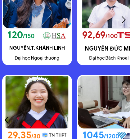
92,69
118
/100
/150
NGUYỄN ĐỨC MINH
BÙI THỊ DIỆU MAI
Đại học Bách Khoa HN
Đỗ Đại học 2025
1045
29,05
/1200
/30