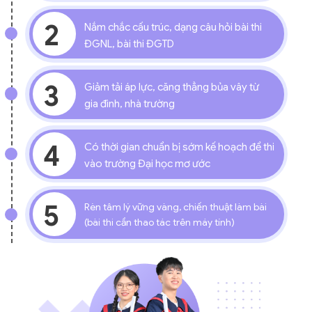
2
Nắm chắc cấu trúc, dạng câu hỏi bài thi
ĐGNL, bài thi ĐGTD
3
Giảm tải áp lực, căng thẳng bủa vây từ
gia đình, nhà trường
4
Có thời gian chuẩn bị sớm kế hoạch để thi
vào trường Đại học mơ ước
5
Rèn tâm lý vững vàng, chiến thuật làm bài
(bài thi cần thao tác trên máy tính)