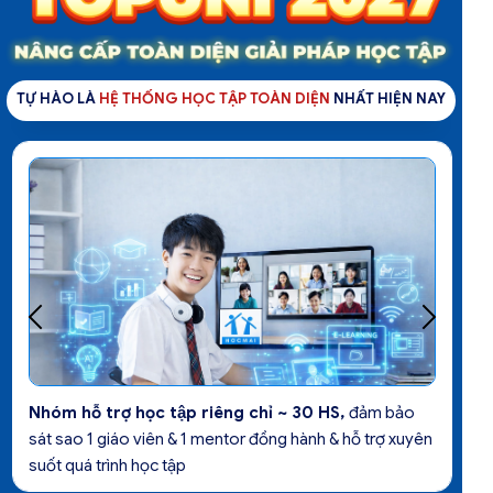
TỰ HÀO LÀ
HỆ THỐNG HỌC TẬP TOÀN DIỆN
NHẤT HIỆN NAY
Công cụ iChat - Hỏi đáp cùng AI
giúp học sinh chủ
động tra cứu kiến thức & hướng dẫn làm bài theo ID từng
câu hỏi luyện tập