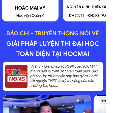
120
,75
Hoàng Thanh Vân
/150
/30
NGUYỄN ĐÌNH THIÊN QUANG
ĐÀO XUÂN HÙNG
Đỗ Đại học 2025
Điểm thi HSA
thi TN THPT
ĐH CNTT - ĐHQG TP.HCM
Đại học Bách Khoa HN
BÁO CHÍ - TRUYỀN THÔNG NÓI VỀ
GIẢI PHÁP LUYỆN THI ĐẠI HỌC
TOÀN DIỆN TẠI HOCMAI
VTV.vn- Giải pháp TOPUNI của HOCMAI
mang đến lộ trình ôn luyện toàn diện, bao
phủ hai kỳ thi lớn hiện nay bao gồm kỳ thi
tốt nghiệp THPT và kỳ thi riêng của các
trường Đại học...