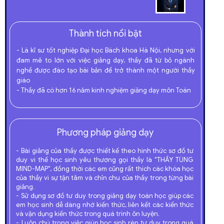
Thành tích nổi bật
- Là kĩ sư tốt nghiệp Đại học Bách khoa Hà Nội, nhưng với
đam mê to lớn với việc giảng dạy, thầy đã từ bỏ ngành
nghề được đào tạo bài bản để trở thành một người thầy
giáo
- Thầy đã có hơn 16 năm kinh nghiệm giảng dạy môn Toán
Phương pháp giảng dạy
- Bài giảng của thầy được thiết kế theo hình thức sơ đồ tư
duy vì thế học sinh yêu thương gọi thầy là "THẦY TÙNG
MIND-MAP", đồng thời các em cũng rất thích các khóa học
của thầy vì sự tận tâm và chỉn chu của thầy trong từng bài
giảng.
- Sử dụng sơ đồ tư duy trong giảng dạy toán học giúp các
em học sinh dễ dàng nhớ kiến thức, liên kết các kiến thức
và vận dụng kiến thức trong quá trình ôn luyện.
- Luôn chú trọng việc giúp học sinh rèn tư duy trong quá