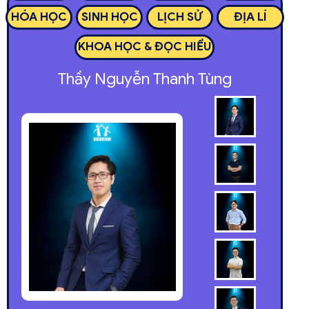
HÓA HỌC
SINH HỌC
LỊCH SỬ
ĐỊA LÍ
KHOA HỌC & ĐỌC HIỂU
Thầy Nguyễn Thanh Tùng