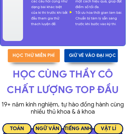
các câu hỏi cũng như
một cách hiệu quả, giúp đạt
dạng bài khác biệt
điểm số tối đa.
của kì thi trước khi bắt
Tối ưu hóa thời gian làm bài.
đầu tham gia thử
Chuẩn bị tâm lý sẵn sàng
thách luyện đề.
trước khi bước vào kỳ thi.
HỌC THỬ MIỄN PHÍ
GIỮ VÉ VÀO ĐẠI HỌC
HỌC CÙNG THẦY CÔ
CHẤT LƯỢNG TOP ĐẦU
19+ năm kinh nghiệm, tự hào đồng hành cùng
nhiều thủ khoa & á khoa
TOÁN
NGỮ VĂN
TIẾNG ANH
VẬT LÍ