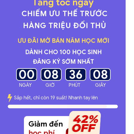
Tăng tốc ngay
CHIẾM ƯU THẾ TRƯỚC
HÀNG TRIỆU ĐỐI THỦ
ƯU ĐÃI MỞ BÁN NĂM HỌC MỚI
DÀNH CHO 100 HỌC SINH
ĐĂNG KÝ SỚM NHẤT
00
08
36
07
NGÀY
GIỜ
PHÚT
GIÂY
Sắp hết, chỉ còn 19 suất! Nhanh tay lên
Giảm đến
học phí